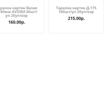
арелка картон белая
Тарелка картон Д-175
180мм AVIORA 50шт/
100шт/уп 20уп/кор
уп 20уп/кор
215.00р.
160.00р.