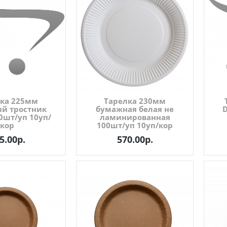
ка 225мм
Тарелка 230мм
ый тростник
бумажная белая не
D
0шт/уп 10уп/
ламинированная
кор
100шт/уп 10уп/кор
5.00р.
570.00р.