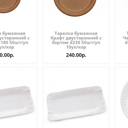
а бумажная
Тарелка бумажная
усторонний с
Крафт двусторонний с
Ч
d180 50шт/уп
бортом d230 50шт/уп
d
уп/кор
10уп/кор
0.00р.
240.00р.