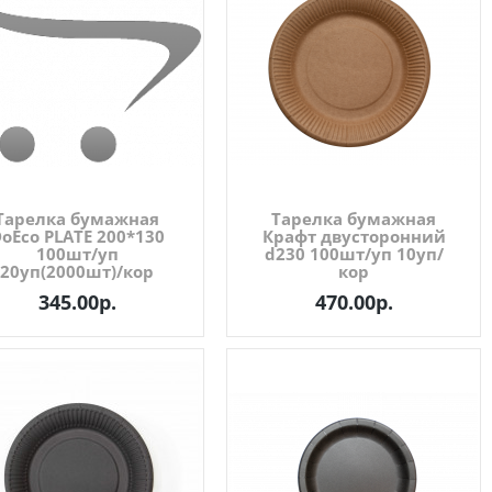
Тарелка бумажная
Тарелка бумажная
oEco PLATE 200*130
Крафт двусторонний
100шт/уп
d230 100шт/уп 10уп/
20уп(2000шт)/кор
кор
345.00р.
470.00р.