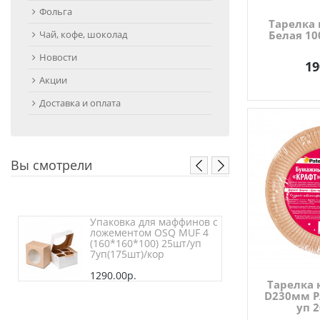
Фольга
Тарелка 
Чай, кофе, шоколад
Белая 10
Новости
19
Акции
Доставка и оплата
Вы смотрели
Упаковка для маффинов с
ложементом OSQ MUF 4
(160*160*100) 25шт/уп
7уп(175шт)/кор
1290.00р.
Тарелка 
D230мм P
уп 