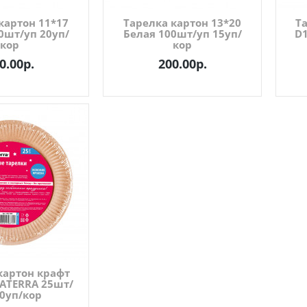
картон 11*17
Тарелка картон 13*20
Т
0шт/уп 20уп/
Белая 100шт/уп 15уп/
D
кор
кор
0.00р.
200.00р.
картон крафт
ATERRA 25шт/
20уп/кор