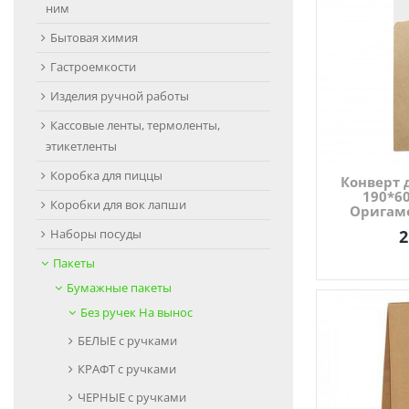
ним
Бытовая химия
Гастроемкости
Изделия ручной работы
Кассовые ленты, термоленты,
этикетленты
Коробка для пиццы
Конверт 
190*6
Коробки для вок лапши
Оригамо
Наборы посуды
2
Пакеты
Бумажные пакеты
Без ручек На вынос
БЕЛЫЕ с ручками
КРАФТ с ручками
ЧЕРНЫЕ с ручками