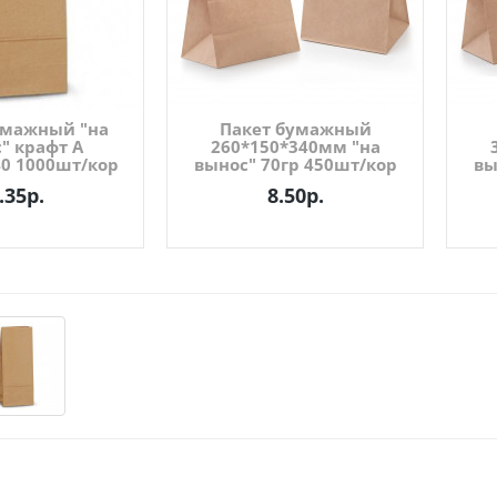
умажный "на
Пакет бумажный
" крафт А
260*150*340мм "на
40 1000шт/кор
вынос" 70гр 450шт/кор
вы
.35р.
8.50р.