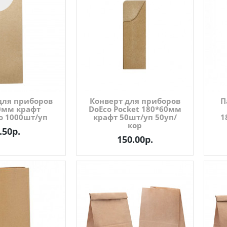
для приборов
Конверт для приборов
П
0мм крафт
DoEco Pocket 180*60мм
 1000шт/уп
крафт 50шт/уп 50уп/
1
кор
.50р.
150.00р.