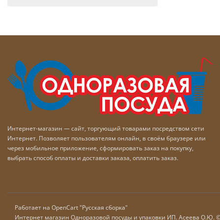
Интернет-магазин — сайт, торгующий товарами посредством сети
Интернет. Позволяет пользователям онлайн, в своём браузере или
через мобильное приложение, сформировать заказ на покупку,
выбрать способ оплаты и доставки заказа, оплатить заказ.
Работает на
OpenCart "Русская сборка"
Интернет магазин Одноразовой посуды и упаковки ИП. Асеева О.Ю. 