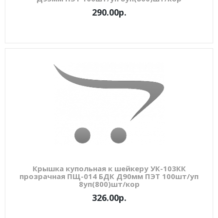
290.00р.
Крышка купольная к шейкеру УК-103КК
прозрачная ПЩ-014 БДК Д90мм ПЭТ 100шт/уп
8уп(800)шт/кор
326.00р.