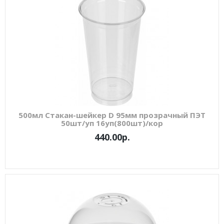
500мл Стакан-шейкер D 95мм прозрачный ПЭТ
50шт/уп 16уп(800шт)/кор
440.00р.