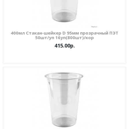
400мл Стакан-шейкер D 95мм прозрачный ПЭТ
50шт/уп 16уп(800шт)/кор
415.00р.