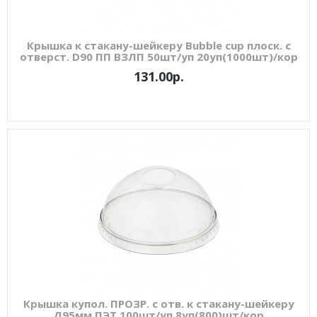
Крышка к стакану-шейкеру Bubble cup плоск. с
отверст. D90 ПП ВЗЛП 50шт/уп 20уп(1000шт)/кор
131.00р.
Крышка купол. ПРОЗР. с отв. к стакану-шейкеру
Д95мм ПЭТ 100шт/уп 8уп(800)шт/кор