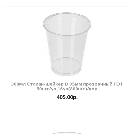
300мл Стакан-шейкер D 95мм прозрачный ПЭТ
50шт/уп 16уп(800шт)/кор
405.00р.